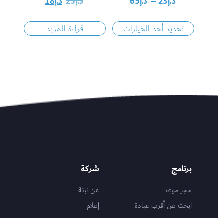
د.إ
23
–
د.إ
65
د.إ
23
د.إ
18
تحديد أحد الخيارات
قراءة المزيد
برنامج
شركة
حجز موعد
عن نبتة
ابحث عن أقرب عيادة
إعلام