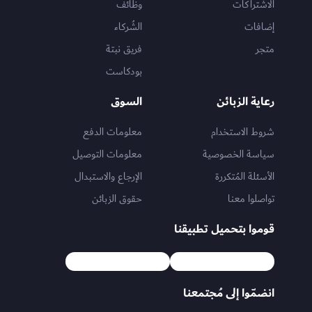
الاشتراكات
وظائف
إضافات
الشُركاء
متجر
فريق نبتة
بودكاست
رعاية الزبائن
السوق
شروط الاستخدام
معلومات الدفع
سياسة الخصوصية
معلومات التوصيل
الأسئلة المُتكررة
الإرجاع والاستبدال
تواصلوا معنا
حقوق الزبائن
قوموا بتحميل تطبيقنا
انضمّوا إلى مُجتمعنا