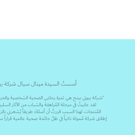
أسستْ السيدة مينال سيال شركة بيوتي بينج في يونيو 020
"شركة بيوتي بينج هي ثمرة رحلتي الصحية الشخصية والحرب 
لقد عانيتُ في مرحلة المُراهقة والشباب من الآثار السلب
المُنتجات، لهذا السبب قررتُ أن أسلكَ طريقاً يُشعرني بال
إطلاق شركة مُمولة ذاتياً في ظلّ جائحة صحية عالمية قراراً سه