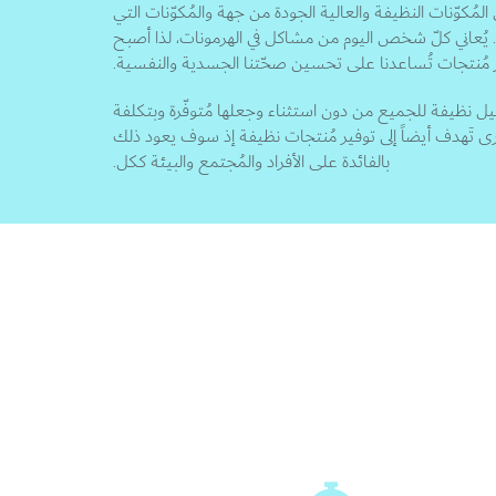
لمُكوّنات النظيفة والعالية الجودة من جهة والمُكوّنات التي
. يُعاني كلّ شخص اليوم من مشاكل في الهرمونات، لذا أصبح
 مُنتجات تُساعدنا على تحسين صحّتنا الجسدية والنفسية.
 نظيفة للجميع من دون استثناء وجعلها مُتوفّرة وبتكلفة
ى تَهدف أيضاً إلى توفير مُنتجات نظيفة إذ سوف يعود ذلك
بالفائدة على الأفراد والمُجتمع والبيئة ككل.