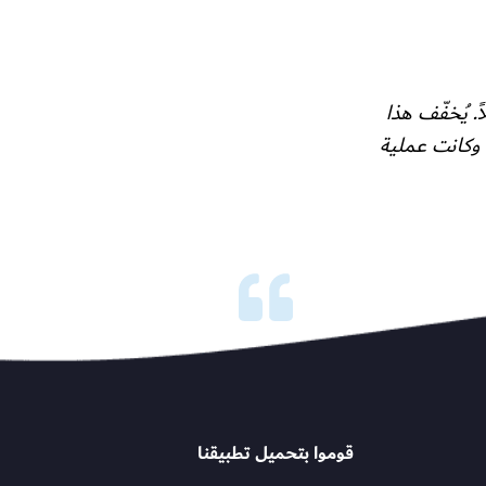
عري مُذهلاً. يُخفّف هذا
 وكانت عملية
قوموا بتحميل تطبيقنا