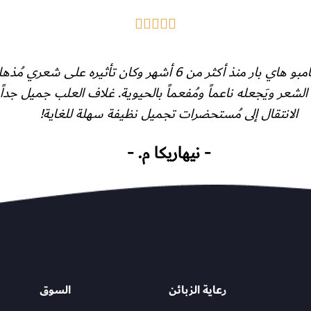





بدأتُ باستخدام شامبو هاي بار منذ أكثر من 6 أشهر وكان تأثيره على ش
الشعر ويَجعله ناعماً ومُفعماً بالحيوية. غلاف العلب جميل جداً
الانتقال إلى مُستحضرات تجميل نظيفة سهلة للغاية!
- نيهاريكا م. -
رعاية الزبائن
السوق