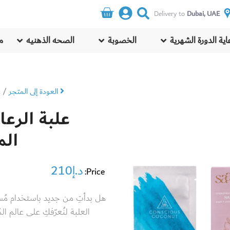
Dubai, UAE
Delivery to
اية الدورة الشهرية
الخصوبة
الصحه الذهنيه
م
العودة إلى المتجر
/
ع
علبة الرعاي
الم
د.إ
210
Price:
هل بدأتِ من جديد باستخدام مُ
العلبة لنُعرّفكِ على عالم ا