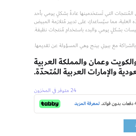
 المُنتجات التي تَستخدمينها عادةً بشكلٍ يومي بأحد
ه العلبة، مما سيُساعدكِ على تدبير
مُتلازمة المبيض
كيسات
بشكلٍ يومي والبدء باستخدام مُنتجات نظيفة.
 بالشراكة مع
بيوتي بينج
وهي المسؤولة عن تقديمها.
 والكويت وعمان والمملكة العربية
دية والإمارات العربية المُتحدّة.
24 متوفر في المخزون