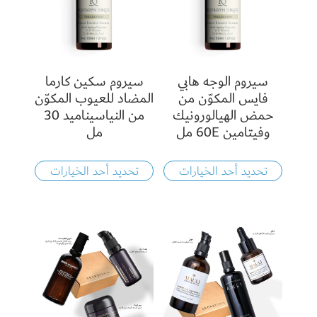
سيروم الوجه هابي
سيروم سكين كارما
فايس المكوّن من
المضاد للعيوب المكوّن
حمض الهيالورونيك
من النياسيناميد 30
وفيتامين 60E مل
مل
تحديد أحد الخيارات
تحديد أحد الخيارات