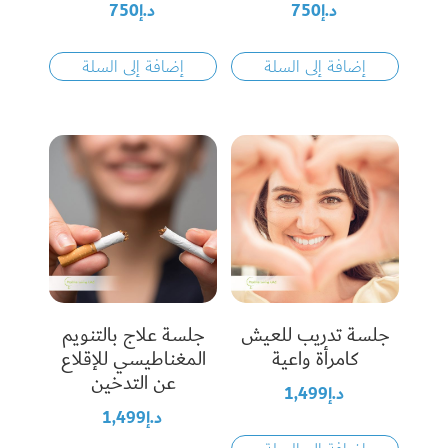
د.إ
750
د.إ
750
إضافة إلى السلة
إضافة إلى السلة
جلسة تدريب للعيش
جلسة علاج بالتنويم
كامرأة واعية
المغناطيسي للإقلاع
عن التدخين
د.إ
1,499
د.إ
1,499