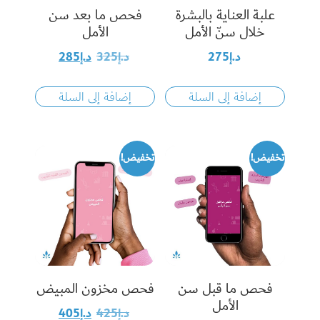
علبة العناية بالبشرة
فحص ما بعد سن
خلال سنّ الأمل
الأمل
د.إ
275
د.إ
325
د.إ
285
إضافة إلى السلة
إضافة إلى السلة
تخفيض!
تخفيض!
فحص ما قبل سن
فحص مخزون المبيض
الأمل
د.إ
425
د.إ
405