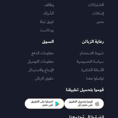
الاشتراكات
وظائف
إضافات
الشُركاء
متجر
فريق نبتة
بودكاست
رعاية الزبائن
السوق
شروط الاستخدام
معلومات الدفع
سياسة الخصوصية
معلومات التوصيل
الأسئلة المُتكررة
الإرجاع والاستبدال
تواصلوا معنا
حقوق الزبائن
قوموا بتحميل تطبيقنا
انضمّوا إلى مُجتمعنا