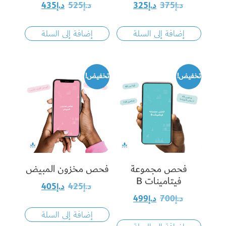
د.إ
375
د.إ
325
د.إ
525
د.إ
435
إضافة إلى السلة
إضافة إلى السلة
تخفيض!
تخفيض!
فحص مجموعة
فحص مخزون المبيض
فيتامينات B
د.إ
425
د.إ
405
د.إ
700
د.إ
499
إضافة إلى السلة