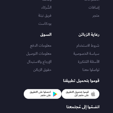
إضافات
الشُركاء
متجر
فريق نبتة
بودكاست
رعاية الزبائن
السوق
شروط الاستخدام
معلومات الدفع
سياسة الخصوصية
معلومات التوصيل
الأسئلة المُتكررة
الإرجاع والاستبدال
تواصلوا معنا
حقوق الزبائن
قوموا بتحميل تطبيقنا
انضمّوا إلى مُجتمعنا